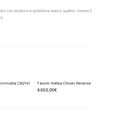
e con struttura in polietilene bianco opalino, mentre il
o).
 Connubia CB2141
Tavolo Natisa Closer Reverse
4.650,00
€