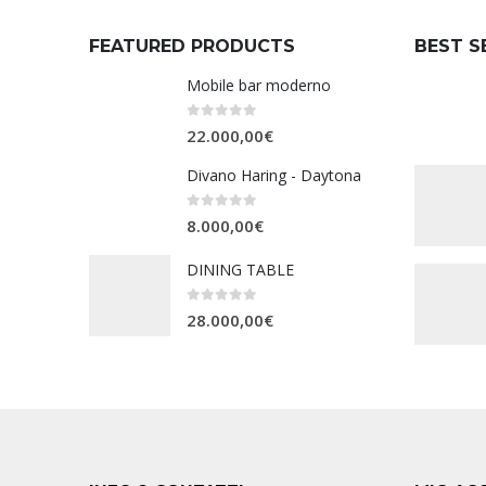
FEATURED PRODUCTS
BEST S
Mobile bar moderno
0
Su 5
22.000,00
€
Divano Haring - Daytona
0
Su 5
8.000,00
€
DINING TABLE
0
Su 5
28.000,00
€