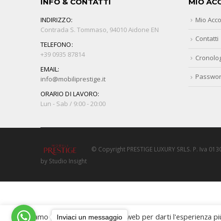
INFO & CONTATTI
MIO AC
INDIRIZZO:
Mio Acc
Contrada S. Tommaso, 94010 Aidone EN
Contatti
TELEFONO:
+39 0935 87814
Cronolog
EMAIL:
Passwor
info@mobiliprestige.it
ORARIO DI LAVORO:
Lun - Sab / 9:00 - 20:00
© Copyright PRESTIGE LUXURY SRLS. P. Iva 0130
by Studio Insight
Utilizziamo i cookie sul nostro sito web per darti l'esperienza pi
Inviaci un messaggio