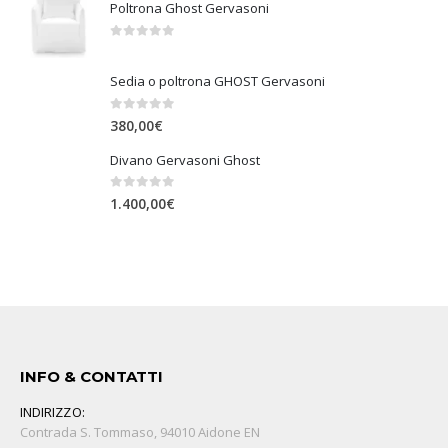
Poltrona Ghost Gervasoni
0
Su 5
Sedia o poltrona GHOST Gervasoni
0
Su 5
380,00
€
Divano Gervasoni Ghost
0
Su 5
1.400,00
€
INFO & CONTATTI
INDIRIZZO:
Contrada S. Tommaso, 94010 Aidone EN