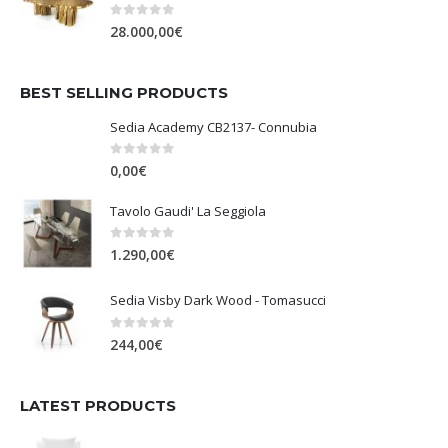
0
Su 5
28.000,00
€
BEST SELLING PRODUCTS
Sedia Academy CB2137- Connubia
0
Su 5
0,00
€
Tavolo Gaudi' La Seggiola
0
Su 5
1.290,00
€
Sedia Visby Dark Wood - Tomasucci
0
Su 5
244,00
€
LATEST PRODUCTS