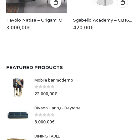
Tavolo Natisa – Origami Q
Sgabello Academy – CB1676
3.000,00
€
420,00
€
FEATURED PRODUCTS
Mobile bar moderno
0
Su 5
22.000,00
€
Divano Haring - Daytona
0
Su 5
8.000,00
€
DINING TABLE