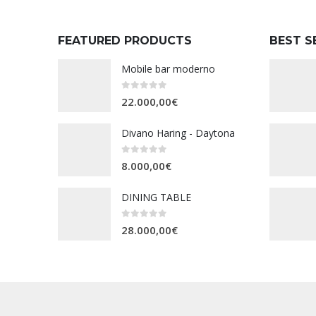
FEATURED PRODUCTS
BEST S
Mobile bar moderno
0
Su 5
22.000,00
€
Divano Haring - Daytona
0
Su 5
8.000,00
€
DINING TABLE
0
Su 5
28.000,00
€