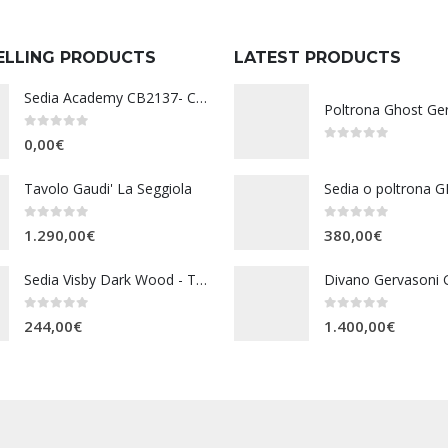
ELLING PRODUCTS
LATEST PRODUCTS
Sedia Academy CB2137- Connubia
Poltrona Ghost Ge
0
Su 5
0,00
€
0
Su 5
Tavolo Gaudi' La Seggiola
0
Su 5
0
Su 5
1.290,00
€
380,00
€
Sedia Visby Dark Wood - Tomasucci
Divano Gervasoni 
0
Su 5
0
Su 5
244,00
€
1.400,00
€