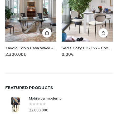
Tavolo Tonin Casa Wave – O 8014
Sedia Cozy CB2135 – Connubia
2.300,00
€
0,00
€
FEATURED PRODUCTS
Mobile bar moderno
0
Su 5
22.000,00
€