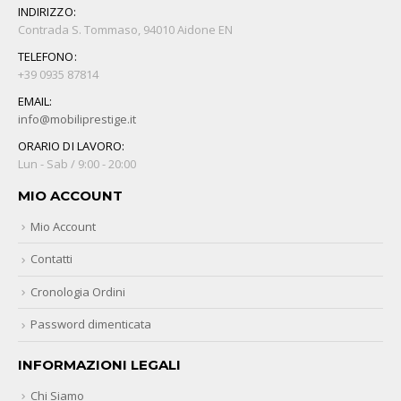
INDIRIZZO:
Contrada S. Tommaso, 94010 Aidone EN
TELEFONO:
+39 0935 87814
EMAIL:
info@mobiliprestige.it
ORARIO DI LAVORO:
Lun - Sab / 9:00 - 20:00
MIO ACCOUNT
Mio Account
Contatti
Cronologia Ordini
Password dimenticata
INFORMAZIONI LEGALI
Chi Siamo