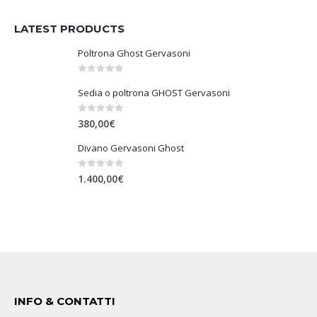
LATEST PRODUCTS
Poltrona Ghost Gervasoni
0
Su 5
Sedia o poltrona GHOST Gervasoni
0
Su 5
380,00
€
Divano Gervasoni Ghost
0
Su 5
1.400,00
€
INFO & CONTATTI