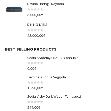
Divano Haring - Daytona
0
Su 5
8.000,00
€
DINING TABLE
0
Su 5
28.000,00
€
BEST SELLING PRODUCTS
Sedia Academy CB2137- Connubia
0
Su 5
0,00
€
Tavolo Gaudi' La Seggiola
0
Su 5
1.290,00
€
Sedia Visby Dark Wood - Tomasucci
0
Su 5
244,00
€