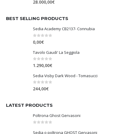
0
Su 5
28.000,00
€
BEST SELLING PRODUCTS
Sedia Academy CB2137- Connubia
0
Su 5
0,00
€
Tavolo Gaudi' La Seggiola
0
Su 5
1.290,00
€
Sedia Visby Dark Wood - Tomasucci
0
Su 5
244,00
€
LATEST PRODUCTS
Poltrona Ghost Gervasoni
0
Su 5
Sedia o poltrona GHOST Gervasoni