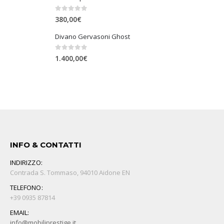
0
Su 5
380,00
€
Divano Gervasoni Ghost
0
Su 5
1.400,00
€
INFO & CONTATTI
INDIRIZZO:
Contrada S. Tommaso, 94010 Aidone EN
TELEFONO:
+39 0935 87814
EMAIL:
info@mobiliprestige.it