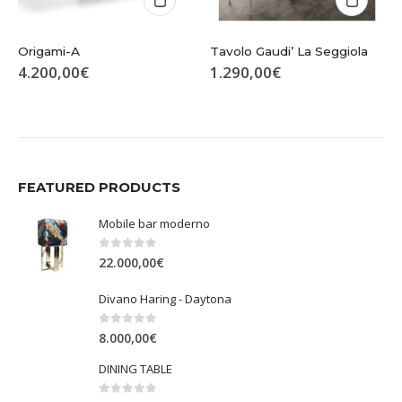
Origami-A
Tavolo Gaudi’ La Seggiola
4.200,00
€
1.290,00
€
FEATURED PRODUCTS
Mobile bar moderno
0
Su 5
22.000,00
€
Divano Haring - Daytona
0
Su 5
8.000,00
€
DINING TABLE