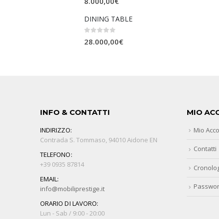
8.000,00
€
DINING TABLE
0
Su 5
28.000,00
€
INFO & CONTATTI
MIO AC
INDIRIZZO:
Mio Acc
Contrada S. Tommaso, 94010 Aidone EN
Contatti
TELEFONO:
+39 0935 87814
Cronolog
EMAIL:
Passwor
info@mobiliprestige.it
ORARIO DI LAVORO:
Lun - Sab / 9:00 - 20:00