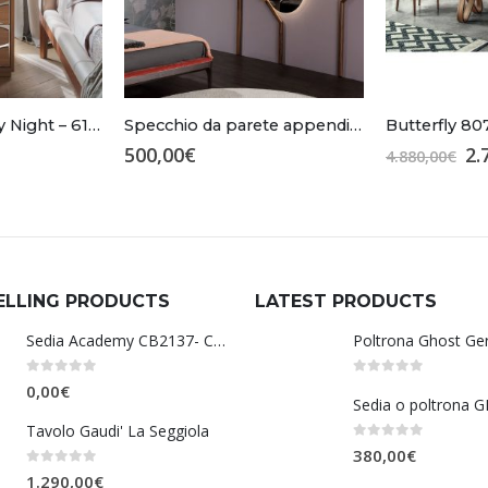
Comodino Honey Night – 6116
Specchio da parete appendiabiti Tonin Casa – Family 7534
Butterfly 80
Il
500,00
€
2.
4.880,00
€
pr
or
er
4.
ELLING PRODUCTS
LATEST PRODUCTS
Sedia Academy CB2137- Connubia
Poltrona Ghost Ge
0
Su 5
0
Su 5
0,00
€
Tavolo Gaudi' La Seggiola
0
Su 5
380,00
€
0
Su 5
1.290,00
€