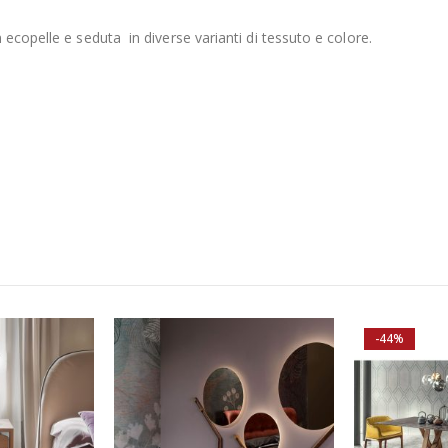
ecopelle e seduta in diverse varianti di tessuto e colore.
ngo 603 -antracit
ango 603 -antra
-44%