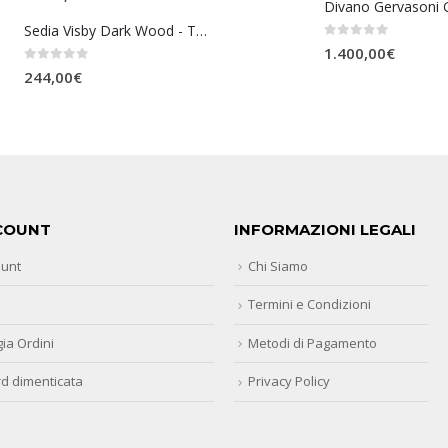
Divano Gervasoni 
Sedia Visby Dark Wood - Tomasucci
0
Su 5
1.400,00
€
0
Su 5
244,00
€
COUNT
INFORMAZIONI LEGALI
ount
Chi Siamo
Termini e Condizioni
ia Ordini
Metodi di Pagamento
d dimenticata
Privacy Policy