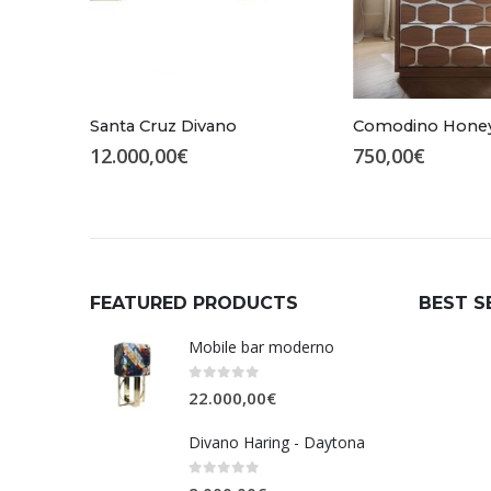
Santa Cruz Divano
12.000,00
€
750,00
€
FEATURED PRODUCTS
BEST S
Mobile bar moderno
0
Su 5
22.000,00
€
Divano Haring - Daytona
0
Su 5