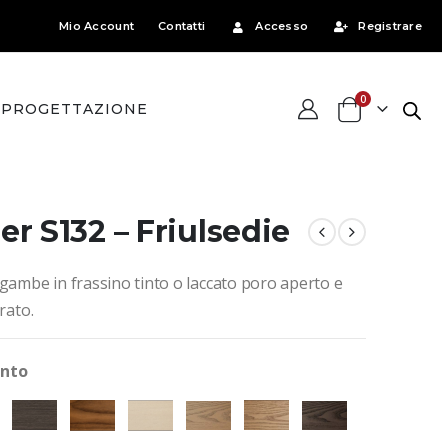
Mio Account
Contatti
Accesso
Registrare
0
PROGETTAZIONE
er S132 – Friulsedie
gambe in frassino tinto o laccato poro aperto e
rato.
into