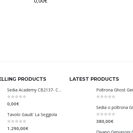
0,00
€
ELLING PRODUCTS
LATEST PRODUCTS
Sedia Academy CB2137- Connubia
Poltrona Ghost Ge
0
Su 5
0
Su 5
0,00
€
Tavolo Gaudi' La Seggiola
0
Su 5
380,00
€
0
Su 5
1.290,00
€
Divano Gervasoni 