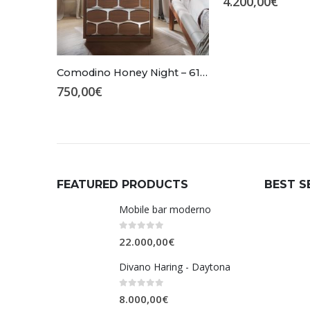
4.200,00
€
Comodino Honey Night – 6116
750,00
€
FEATURED PRODUCTS
BEST S
Mobile bar moderno
0
Su 5
22.000,00
€
Divano Haring - Daytona
0
Su 5
8.000,00
€