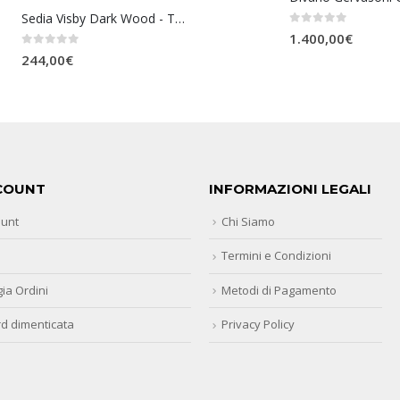
Sedia Visby Dark Wood - Tomasucci
0
Su 5
1.400,00
€
0
Su 5
244,00
€
COUNT
INFORMAZIONI LEGALI
ount
Chi Siamo
Termini e Condizioni
ia Ordini
Metodi di Pagamento
d dimenticata
Privacy Policy