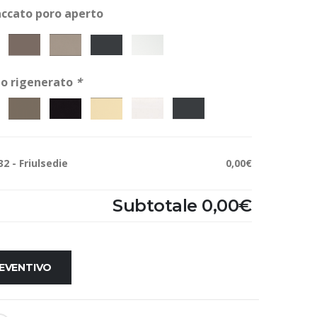
accato poro aperto
io rigenerato
*
2 - Friulsedie
0,00€
Subtotale
0,00€
REVENTIVO