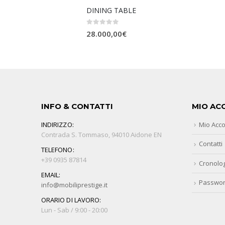
DINING TABLE
0
Su 5
28.000,00
€
INFO & CONTATTI
MIO AC
INDIRIZZO:
Mio Acc
Contrada S. Tommaso, 94010 Aidone EN
Contatti
TELEFONO:
+39 0935 87814
Cronolog
EMAIL:
Passwor
info@mobiliprestige.it
ORARIO DI LAVORO:
Lun - Sab / 9:00 - 20:00