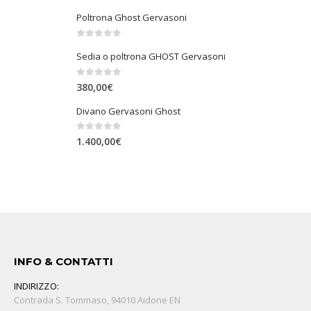
Poltrona Ghost Gervasoni
0
Su 5
Sedia o poltrona GHOST Gervasoni
0
Su 5
380,00
€
Divano Gervasoni Ghost
0
Su 5
1.400,00
€
INFO & CONTATTI
INDIRIZZO:
Contrada S. Tommaso, 94010 Aidone EN