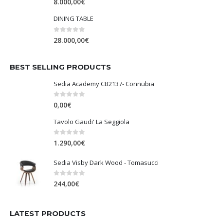
8.000,00
€
DINING TABLE
0
Su 5
28.000,00
€
BEST SELLING PRODUCTS
Sedia Academy CB2137- Connubia
0
Su 5
0,00
€
Tavolo Gaudi' La Seggiola
0
Su 5
1.290,00
€
Sedia Visby Dark Wood - Tomasucci
0
Su 5
244,00
€
LATEST PRODUCTS