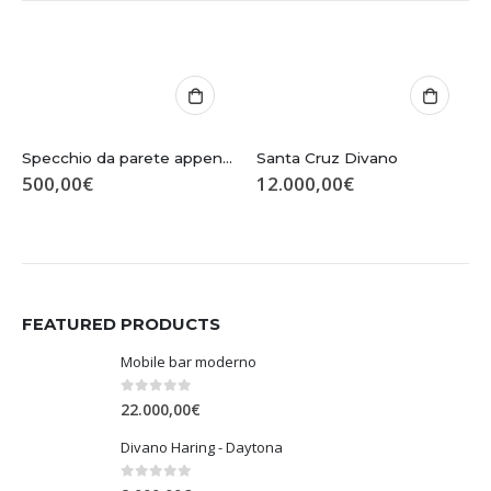
Specchio da parete appendiabiti Tonin Casa – Family 7534
Santa Cruz Divano
500,00
€
12.000,00
€
FEATURED PRODUCTS
Mobile bar moderno
0
Su 5
22.000,00
€
Divano Haring - Daytona
0
Su 5