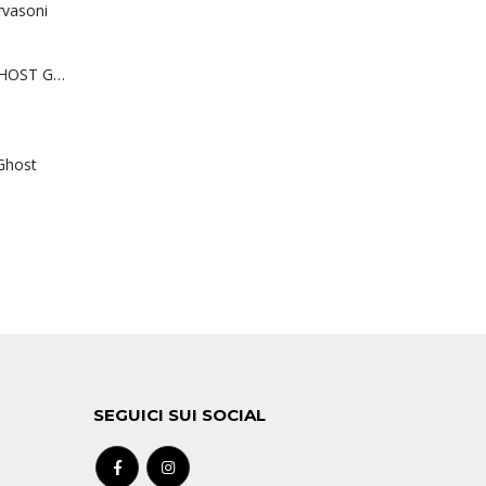
rvasoni
Sedia o poltrona GHOST Gervasoni
Ghost
SEGUICI SUI SOCIAL