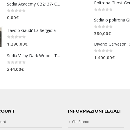
Poltrona Ghost Ge
Sedia Academy CB2137- Connubia
0
Su 5
0
Su 5
0,00
€
Tavolo Gaudi' La Seggiola
0
Su 5
380,00
€
0
Su 5
1.290,00
€
Divano Gervasoni 
Sedia Visby Dark Wood - Tomasucci
0
Su 5
1.400,00
€
0
Su 5
244,00
€
COUNT
INFORMAZIONI LEGALI
ount
Chi Siamo