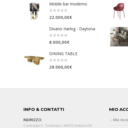
Mobile bar moderno
0
Su 5
22.000,00
€
Divano Haring - Daytona
0
Su 5
8.000,00
€
DINING TABLE
0
Su 5
28.000,00
€
INFO & CONTATTI
MIO AC
INDIRIZZO:
Mio Acc
Contrada S. Tommaso, 94010 Aidone EN