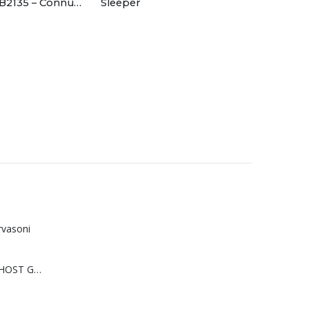
Sedia Cozy CB2135 – Connubia
Sleeper
rvasoni
Sedia o poltrona GHOST Gervasoni