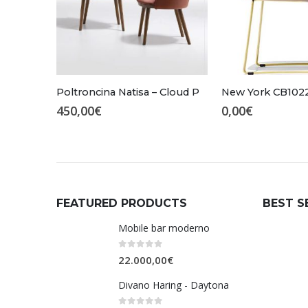
Poltroncina Natisa – Cloud P
New York CB102
450,00
€
0,00
€
FEATURED PRODUCTS
BEST S
Mobile bar moderno
0
Su 5
22.000,00
€
Divano Haring - Daytona