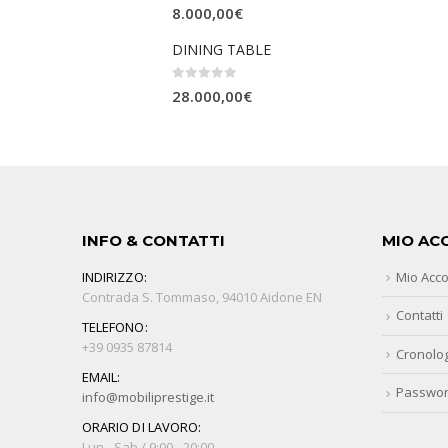
0
Su 5
8.000,00
€
DINING TABLE
0
Su 5
28.000,00
€
INFO & CONTATTI
MIO AC
INDIRIZZO:
Mio Acc
Contrada S. Tommaso, 94010 Aidone EN
Contatti
TELEFONO:
+39 0935 87814
Cronolog
EMAIL:
Passwor
info@mobiliprestige.it
ORARIO DI LAVORO:
Lun - Sab / 9:00 - 20:00