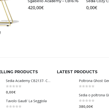
Sgabello Academy – CB1676
420,00
€
0,00
€
2
ELLING PRODUCTS
LATEST PRODUCTS
Sedia Academy CB2137- Connubia
Poltrona Ghost Ge
0
Su 5
0
Su 5
0,00
€
Tavolo Gaudi' La Seggiola
0
Su 5
380,00
€