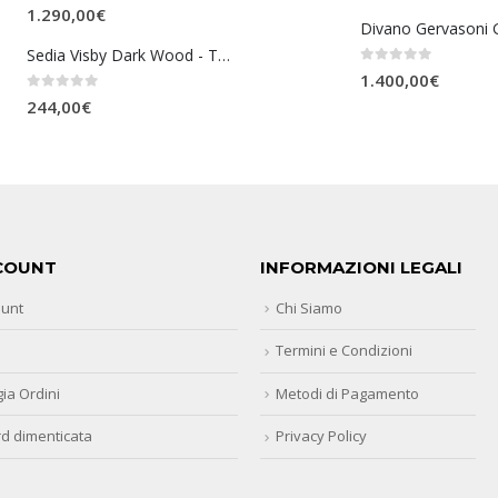
0
Su 5
1.290,00
€
Divano Gervasoni 
Sedia Visby Dark Wood - Tomasucci
0
Su 5
1.400,00
€
0
Su 5
244,00
€
COUNT
INFORMAZIONI LEGALI
ount
Chi Siamo
Termini e Condizioni
ia Ordini
Metodi di Pagamento
d dimenticata
Privacy Policy