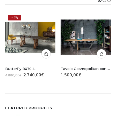
-44%
Butterfly 8070-L
Tavolo Cosmopolitan con base in ferro – Devina Nais
Il
Il
2.740,00
€
1.500,00
€
4.880,00
€
prezzo
prezzo
originale
attuale
era:
è:
4.880,00€.
2.740,00€.
FEATURED PRODUCTS