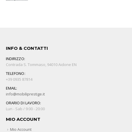
INFO & CONTATTI
INDIRIZZO:
Contrada S. Tommaso, 94010 Aidone EN
TELEFONO:
+39 0935 87814
EMAIL:
info@mobiliprestige.it
ORARIO DI LAVORO:
Lun - Sab / 9:00 - 20:00
MIO ACCOUNT
Mio Account