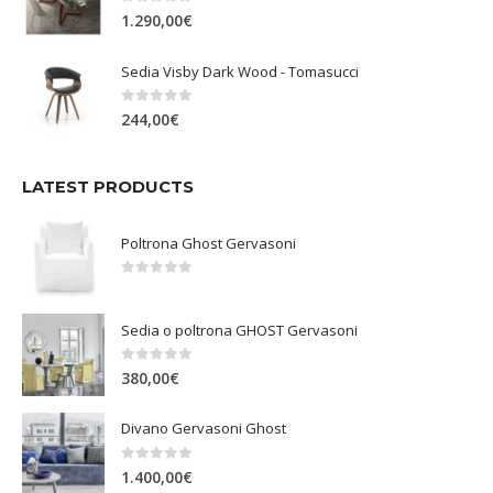
0
Su 5
1.290,00
€
Sedia Visby Dark Wood - Tomasucci
0
Su 5
244,00
€
LATEST PRODUCTS
Poltrona Ghost Gervasoni
0
Su 5
Sedia o poltrona GHOST Gervasoni
0
Su 5
380,00
€
Divano Gervasoni Ghost
0
Su 5
1.400,00
€