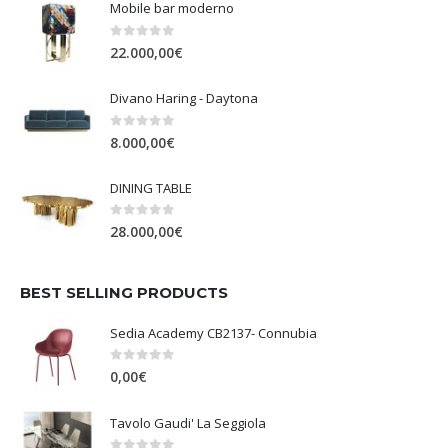
Mobile bar moderno
0
Su 5
22.000,00
€
Divano Haring - Daytona
0
Su 5
8.000,00
€
DINING TABLE
0
Su 5
28.000,00
€
BEST SELLING PRODUCTS
Sedia Academy CB2137- Connubia
0
Su 5
0,00
€
Tavolo Gaudi' La Seggiola