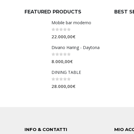
FEATURED PRODUCTS
BEST S
Mobile bar moderno
0
Su 5
22.000,00
€
Divano Haring - Daytona
0
Su 5
8.000,00
€
DINING TABLE
0
Su 5
28.000,00
€
INFO & CONTATTI
MIO AC