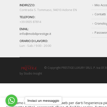
INDIRIZZO:
Mio Acc
Contrada S. Tommaso, 94010 Aidone EN
Contatti
TELEFONO:
+39 0935 87814
Cronolog
EMAIL:
Passwor
info@mobiliprestige.it
ORARIO DI LAVORO:
Lun - Sab / 9:00 - 20:00
© Copyright PRESTIGE LUXURY SRLS. P. Iva 0130
by Studio Insight
Inviaci un messaggio