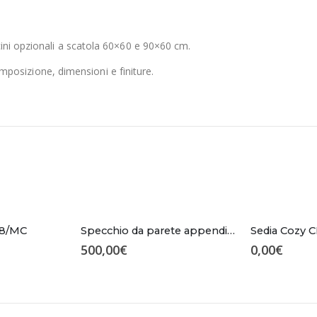
ini opzionali a scatola 60×60 e 90×60 cm.
composizione, dimensioni e finiture.
8/MC
Specchio da parete appendiabiti Tonin Casa – Family 7534
500,00
€
0,00
€