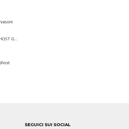
rvasoni
Sedia o poltrona GHOST Gervasoni
Ghost
SEGUICI SUI SOCIAL