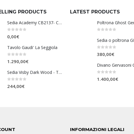
ELLING PRODUCTS
LATEST PRODUCTS
Sedia Academy CB2137- Connubia
Poltrona Ghost Ge
0
Su 5
0
Su 5
0,00
€
Tavolo Gaudi' La Seggiola
0
Su 5
380,00
€
0
Su 5
1.290,00
€
Divano Gervasoni 
Sedia Visby Dark Wood - Tomasucci
0
Su 5
1.400,00
€
0
Su 5
244,00
€
COUNT
INFORMAZIONI LEGALI