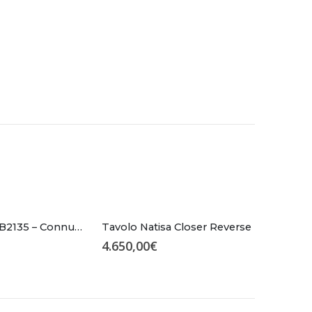
Sedia Cozy CB2135 – Connubia
Tavolo Natisa Closer Reverse
4.650,00
€