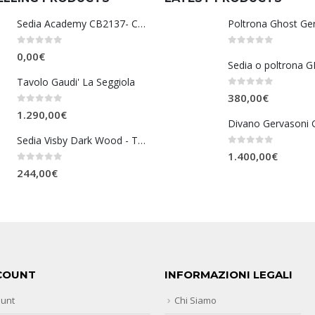
Sedia Academy CB2137- Connubia
Poltrona Ghost Ge
0
Su 5
0
Su 5
0,00
€
Tavolo Gaudi' La Seggiola
0
Su 5
380,00
€
0
Su 5
1.290,00
€
Divano Gervasoni 
Sedia Visby Dark Wood - Tomasucci
0
Su 5
1.400,00
€
0
Su 5
244,00
€
COUNT
INFORMAZIONI LEGALI
ount
Chi Siamo