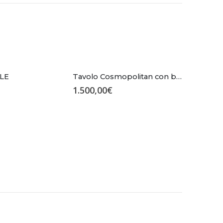
LE
Tavolo Cosmopolitan con base in ferro – Devina Nais
1.500,00
€