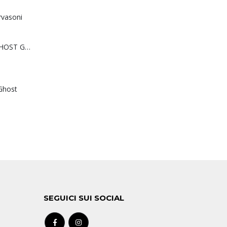
rvasoni
Sedia o poltrona GHOST Gervasoni
Ghost
SEGUICI SUI SOCIAL