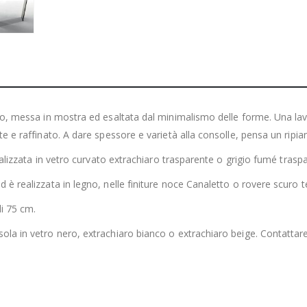
etro, messa in mostra ed esaltata dal minimalismo delle forme. Una l
te e raffinato. A dare spessore e varietà alla consolle, pensa un ripia
realizzata in vetro curvato extrachiaro trasparente o grigio fumé trasp
d è realizzata in legno, nelle finiture noce Canaletto o rovere scuro 
i 75 cm.
la in vetro nero, extrachiaro bianco o extrachiaro beige. Contattare i