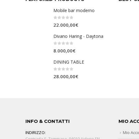
Mobile bar moderno
0
Su 5
22.000,00
€
Divano Haring - Daytona
0
Su 5
8.000,00
€
DINING TABLE
0
Su 5
28.000,00
€
INFO & CONTATTI
MIO AC
INDIRIZZO:
Mio Acc
Contrada S. Tommaso, 94010 Aidone EN