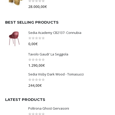
0
Su 5
28.000,00
€
BEST SELLING PRODUCTS
Sedia Academy CB2137- Connubia
0
Su 5
0,00
€
Tavolo Gaudi' La Seggiola
0
Su 5
1.290,00
€
Sedia Visby Dark Wood - Tomasucci
0
Su 5
244,00
€
LATEST PRODUCTS
Poltrona Ghost Gervasoni