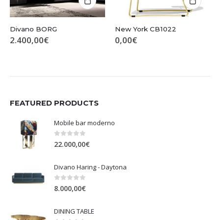
Divano BORG
New York CB1022
2.400,00
€
0,00
€
FEATURED PRODUCTS
Mobile bar moderno
0
Su 5
22.000,00
€
Divano Haring - Daytona
0
Su 5
8.000,00
€
DINING TABLE