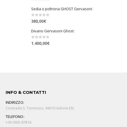
0
Su 5
Sedia o poltrona GHOST Gervasoni
0
Su 5
380,00
€
Divano Gervasoni Ghost
0
Su 5
1.400,00
€
INFO & CONTATTI
INDIRIZZO:
Contrada S. Tommaso, 94010 Aidone EN
TELEFONO:
+39 0935 87814