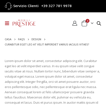
Servizio Clienti
+39 327 781 9978
0
CASA
FAQS
DESIGN
CURABITUR EGET LEO AT VELIT IMPERDIET VARIUS IACULIS VITAES?
Lorem ipsum dolor sit amet, consectetur adipiscing elit. Curabitur
eget leo at velit imperdiet varius. In eu ipsum vitae velit congue
iaculis vitae at risus. Nullam tortor nunc, bibendum vitae semper a,
volutpat eget massa. Lorem ipsum dolor sit amet, consectetur
adipiscing elit. Integer fringilla, orci sit amet posuere auctor, orci
eros pellentesque odio, nec pellentesque erat ligula nec massa.
Aenean consequat lorem ut felis ullamcorper posuere gravida
tellus faucibus. Maecenas dolor elit, pulvinar eu vehicula eu,
consequat et lacus. Duis et purus ipsum. In auctor mattis ipsum id