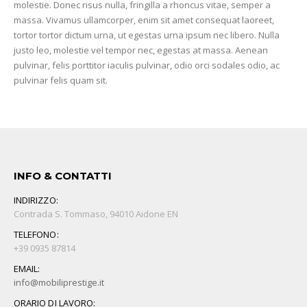
molestie. Donec risus nulla, fringilla a rhoncus vitae, semper a
massa. Vivamus ullamcorper, enim sit amet consequat laoreet,
tortor tortor dictum urna, ut egestas urna ipsum nec libero. Nulla
justo leo, molestie vel tempor nec, egestas at massa. Aenean
pulvinar, felis porttitor iaculis pulvinar, odio orci sodales odio, ac
pulvinar felis quam sit.
INFO & CONTATTI
INDIRIZZO:
Contrada S. Tommaso, 94010 Aidone EN
TELEFONO:
+39 0935 87814
EMAIL:
info@mobiliprestige.it
ORARIO DI LAVORO: